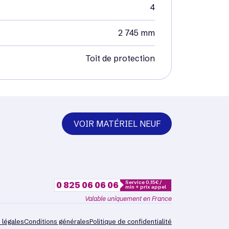
4
2 745 mm
Toit de protection
VOIR MATÉRIEL NEUF
Service 0,15€ /
0 825 06 06 06
min + prix appel
Valable uniquement en France
 légales
Conditions générales
Politique de confidentialité