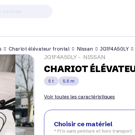
s
Chariot élévateur frontal
Nissan
JG1F4A50LY
JG1F4A50LY
NISSAN
CHARIOT ÉLÉVATE
5 t
5.5 m
Voir toutes les caractéristiques
Choisir ce matériel
* Prix sans peinture et hors transport