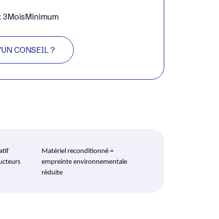
e : 3MoisMinimum
'UN CONSEIL ?
atif
Matériel reconditionné =
ucteurs
empreinte environnementale
réduite