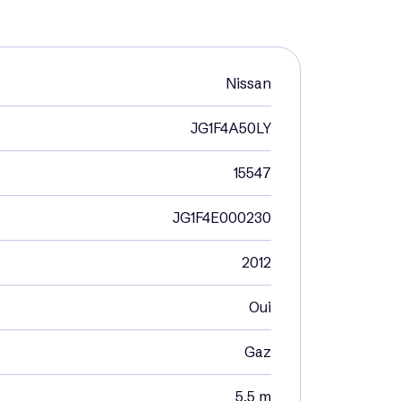
Nissan
JG1F4A50LY
15547
JG1F4E000230
2012
Oui
Gaz
5,5 m