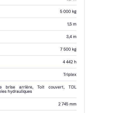
5 000 kg
1,5 m
3,4 m
7 500 kg
4 442 h
Triplex
e brise arrière, Toit couvert, TDL
oies hydrauliques
2 745 mm