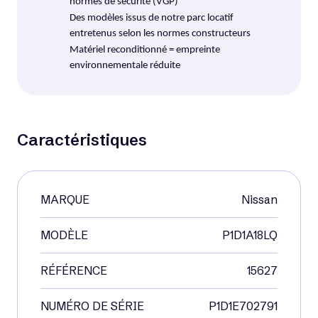
normes de sécurité (VGP)
Des modèles issus de notre parc locatif
entretenus selon les normes constructeurs
Matériel reconditionné = empreinte
environnementale réduite
Voir matériel neuf
Caractéristiques
Occasion
MARQUE
Nissan
MODÈLE
P1D1A18LQ
RÉFÉRENCE
15627
NUMÉRO DE SÉRIE
P1D1E702791