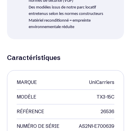
normes de sécurité (VGP)
Des modèles issus de notre parc locatif
entretenus selon les normes constructeurs
Matériel reconditionné = empreinte
environnementale réduite
Caractéristiques
MARQUE
UniCarriers
MODÈLE
TX3-15C
Voir matériel neuf
RÉFÉRENCE
26536
Occasion
NUMÉRO DE SÉRIE
AS2N1-E700639