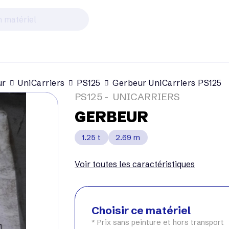
ur
UniCarriers
PS125
Gerbeur UniCarriers PS125
PS125
UNICARRIERS
GERBEUR
1.25 t
2.69 m
Voir toutes les caractéristiques
Choisir ce matériel
* Prix sans peinture et hors transport