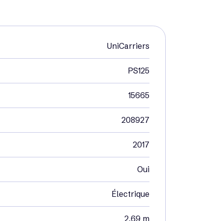
UniCarriers
PS125
15665
208927
2017
Oui
Électrique
2,69 m