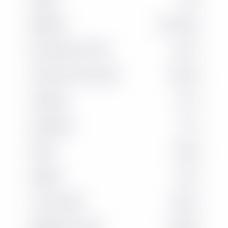
ÉNERGIE
Électrique
HAUTEUR DE LEVÉE
3,29 m
CAPACITÉ DE LEVAGE
1 250 kg
LARGEUR
0,8 m
LONGUEUR
1,9 m
POIDS
915 kg
HEURES
442 h
TYPE DE MÂT
Duplex
NUMÉRO DE PARC
NL10103