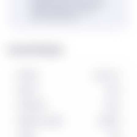
entretenus selon les normes constructeurs
Matériel reconditionné = empreinte
environnementale réduite
Caractéristiques
Voir matériel neuf
MARQUE
UniCarriers
Occasion
MODÈLE
PS125
RÉFÉRENCE
26203
NUMÉRO DE SÉRIE
PS92809
ANNÉE
2014