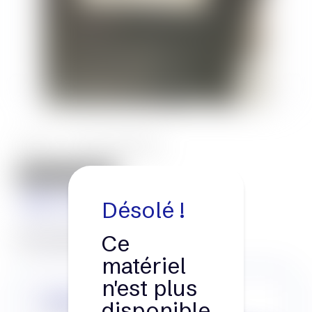
PS125
UNICARRIERS
GERBEUR
Désolé !
1.25 t
3.29 m
Ce
Voir toutes les caractéristiques
matériel
n'est plus
Choisir ce matériel
disponible