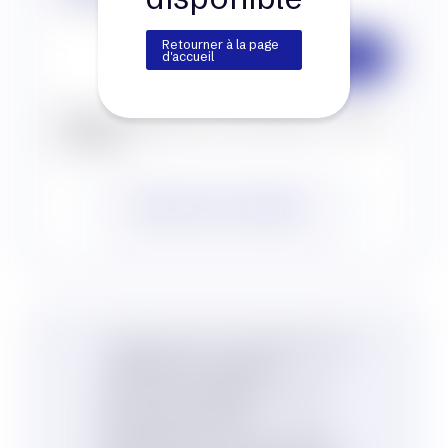
* Prix sans peinture et hors transport
Retourner à la page
3 400
€
d'accueil
À partir de
Délai de préparation hors peinture : 3 mois
minimum
BESOIN D'UN CONSEIL ?
Garantie jusqu’à 6 mois appliquée à votre
machine lors de votre achat
Des machines reconditionnées selon les
normes de sécurité (VGP)
Des modèles issus de notre parc locatif