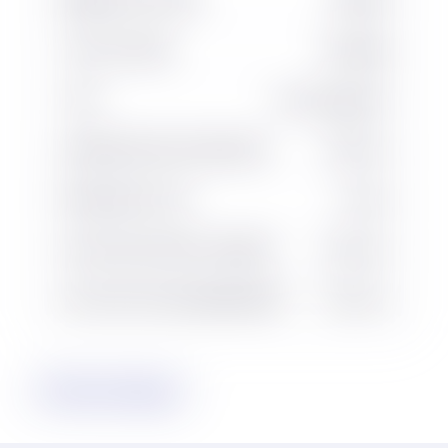
TYPE DE PNEU
Bandage
TYPE
Accompagnant
LONGUEUR DES FOURCHES
1 190 mm
FRÉQUENCE VGP
6 mois
HAUTEUR DE MÂT ABAISSÉ
2 150 mm
HAUTEUR D'ENCOMBREMENT
2 150 mm
Fiche technique