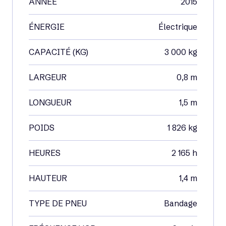
ANNÉE
2015
ÉNERGIE
Électrique
CAPACITÉ (KG)
3 000 kg
LARGEUR
0,8 m
LONGUEUR
1,5 m
POIDS
1 826 kg
HEURES
2 165 h
HAUTEUR
1,4 m
TYPE DE PNEU
Bandage