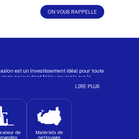
ON VOUS RAPPELLE
casion est un investissement idéal pour toute
 sans pour autant faire une croix sur la
ion sélectionne pour vous une large gamme
LIRE PLUS
able, transpalettes, tracteurs de remorquage
nés par nos techniciens pour leur garantir
ôts et usines.
rateur de
Matériels de
mandes
nettoyage