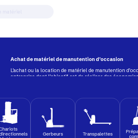
Achat de matériel de manutention d’occasion
L’achat ou la location de matériel de manutention d’oc
entreprise dont l’objectif est de réaliser des économies
performance. Notre service dédié au matériel d’occas
de
chariots frontaux
,
gerbeurs
, chariots à mât rétract
ou encore balayeuses, tous soigneusement recondition
une seconde vie durable et fiable au sein de vos entrep
Chariots
Prépa
Gerbeurs
Transpalettes
directionnels
com