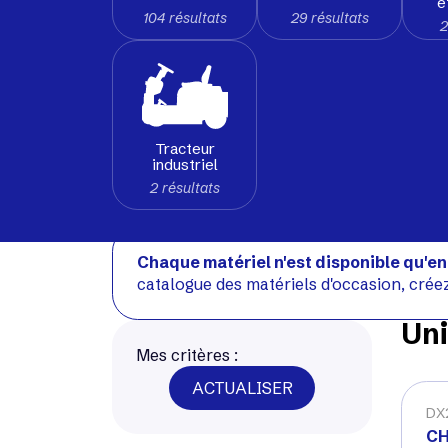
e
104 résultats
29 résultats
2
Tracteur
industriel
2 résultats
Chaque matériel n'est disponible qu'en
catalogue des matériels d'occasion, crée
Uni
Mes critères :
ACTUALISER
DX
CH