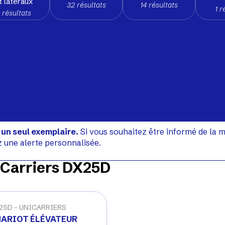
t latéraux
32 résultats
14 résultats
1 r
 résultats
 un seul exemplaire.
Si vous souhaitez être informé de la m
z une alerte personnalisée.
Carriers DX25D
25D
UNICARRIERS
ARIOT ÉLÉVATEUR