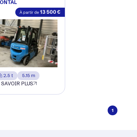
RONTAL
13 500
€
À partir de
2.5 t
5.15 m
 SAVOIR PLUS
1