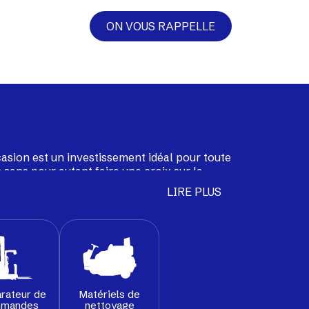
ON VOUS RAPPELLE
casion est un investissement idéal pour toute
 sans pour autant faire une croix sur la
ion sélectionne pour vous une large gamme
LIRE PLUS
able, transpalettes, tracteurs de remorquage
nés par nos techniciens pour leur garantir
ôts et usines.
rateur de
Matériels de
mandes
nettoyage