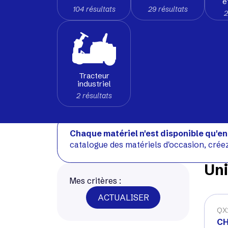
e
104 résultats
29 résultats
2
Tracteur
industriel
2 résultats
Chaque matériel n'est disponible qu'en
catalogue des matériels d'occasion, crée
Uni
Mes critères :
ACTUALISER
QX
CH