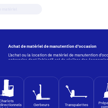
Achat de matériel de manutention d’occasion
L’achat ou la location de matériel de manutention d’oc
entreprise dont l’objectif est de réaliser des économies
performance. Notre service dédié au matériel d’occas
de
chariots frontaux
,
gerbeurs
, chariots à mât rétract
ou encore balayeuses, tous soigneusement recondition
une seconde vie durable et fiable au sein de vos entrep
Chariots
Prépa
Gerbeurs
Transpalettes
directionnels
com