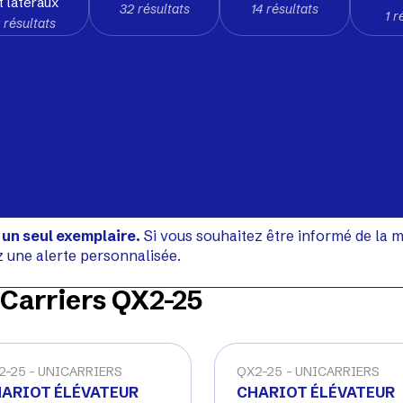
t latéraux
32 résultats
14 résultats
1 r
 résultats
 un seul exemplaire.
Si vous souhaitez être informé de la m
z une alerte personnalisée.
Carriers QX2-25
2-25
UNICARRIERS
QX2-25
UNICARRIERS
ARIOT ÉLÉVATEUR
CHARIOT ÉLÉVATEUR