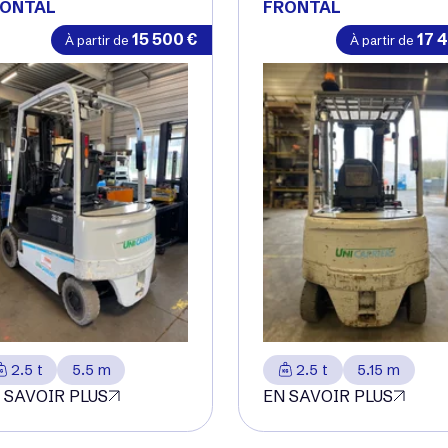
RONTAL
FRONTAL
15 500
€
17 
À partir de
À partir de
2.5 t
5.5 m
2.5 t
5.15 m
 SAVOIR PLUS
EN SAVOIR PLUS