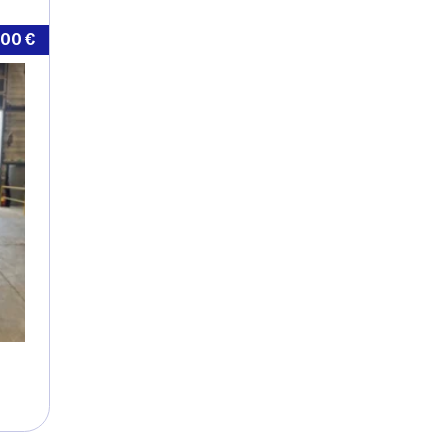
400
€