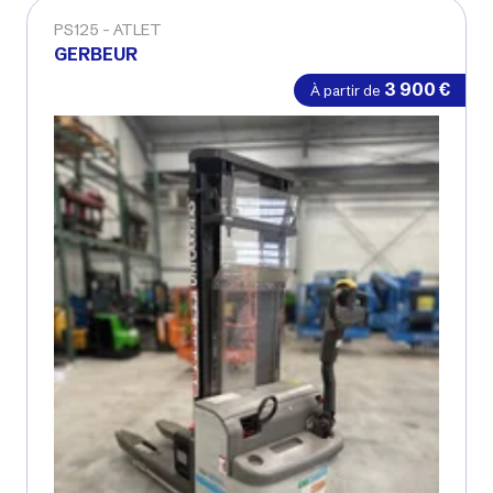
PS125
ATLET
GERBEUR
3 900
€
À partir de