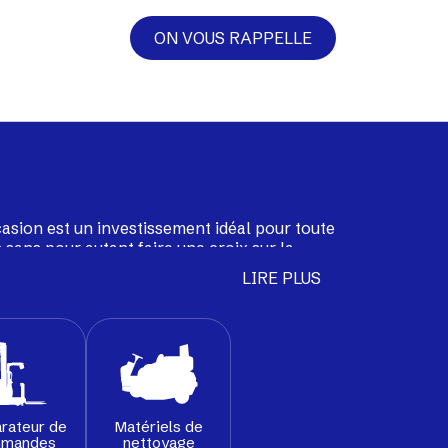
ON VOUS RAPPELLE
casion est un investissement idéal pour toute
 sans pour autant faire une croix sur la
ion sélectionne pour vous une large gamme
LIRE PLUS
able, transpalettes, tracteurs de remorquage
nés par nos techniciens pour leur garantir
ôts et usines.
rateur de
Matériels de
mandes
nettoyage