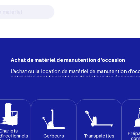
Achat de matériel de manutention d’occasion
L’achat ou la location de matériel de manutention d’oc
entreprise dont l’objectif est de réaliser des économies
performance. Notre service dédié au matériel d’occas
de
chariots frontaux
,
gerbeurs
, chariots à mât rétract
ou encore balayeuses, tous soigneusement recondition
une seconde vie durable et fiable au sein de vos entrep
Chariots
Prépa
Gerbeurs
Transpalettes
directionnels
com