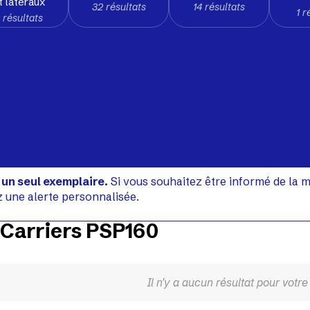
t latéraux
32 résultats
14 résultats
1 r
 résultats
 un seul exemplaire.
Si vous souhaitez être informé de la m
z une alerte personnalisée.
Carriers PSP160
Il n'y a aucun résultat pour votr