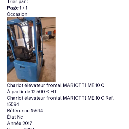
Trier par :
Page
1
/ 1
Occasion
Voir matériel neuf
Chariot élévateur frontal
MARIOTTI
ME 10 C
Occasion
À partir de
12 500
€
HT
Chariot élévateur frontal
MARIOTTI
ME 10 C
Ref.
15594
Référence
15594
État
Nc
Année
2017