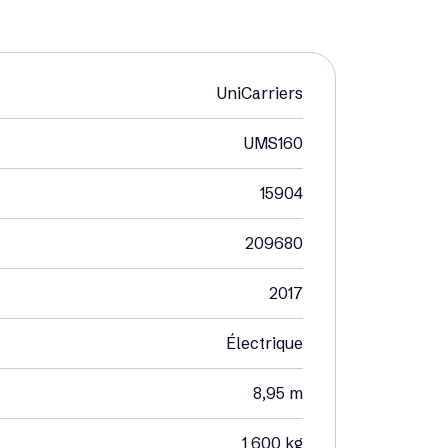
UniCarriers
UMS160
15904
209680
2017
Électrique
8,95 m
1 600 kg