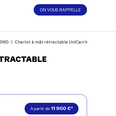
ON VOUS RAPPELLE
S160
Chariot à mât rétractable UniCarriers UMS160
ÉTRACTABLE
11 900
€
À partir de