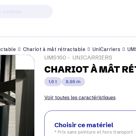
actable
Chariot à mât rétractable
UniCarriers
UM
UMS160
UNICARRIERS
CHARIOT À MÂT R
1.6 t
8.95 m
Voir toutes les caractéristiques
Choisir ce matériel
* Prix sans peinture et hors transport