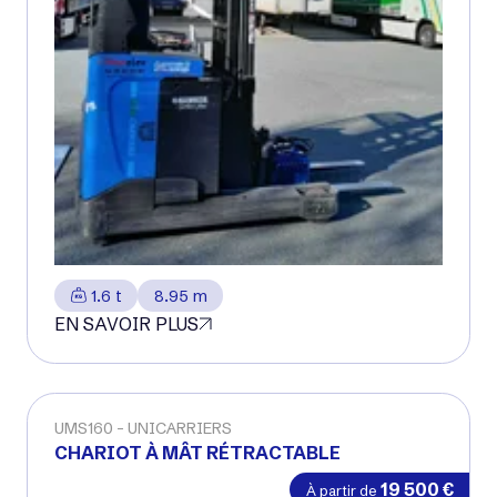
1.6 t
8.95 m
EN SAVOIR PLUS
UMS160
UNICARRIERS
CHARIOT À MÂT RÉTRACTABLE
19 500
€
À partir de