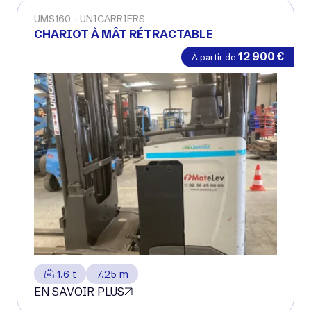
UMS160
UNICARRIERS
CHARIOT À MÂT RÉTRACTABLE
12 900
€
À partir de
1.6 t
7.25 m
EN SAVOIR PLUS