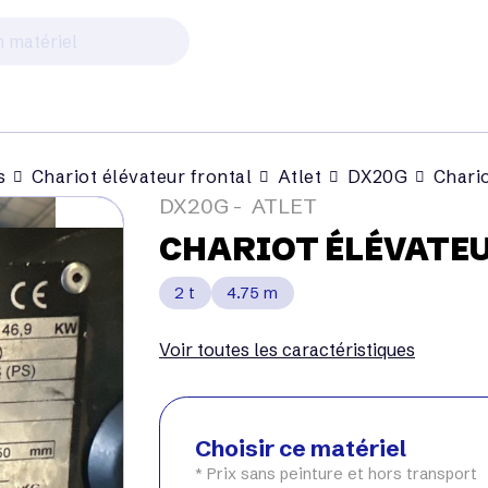
s
Chariot élévateur frontal
Atlet
DX20G
Chario
DX20G
ATLET
CHARIOT ÉLÉVATE
2 t
4.75 m
Voir toutes les caractéristiques
Choisir ce matériel
* Prix sans peinture et hors transport