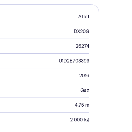
Atlet
DX20G
26274
U1D2E703393
2016
Gaz
4,75 m
2 000 kg