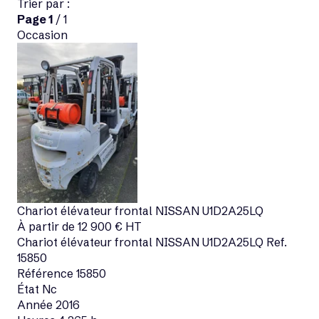
Trier par :
Page
1
/ 1
Occasion
Chariot élévateur frontal
NISSAN
U1D2A25LQ
À partir de
12 900
€
HT
Chariot élévateur frontal
NISSAN
U1D2A25LQ
Ref.
15850
Référence
15850
État
Nc
Année
2016