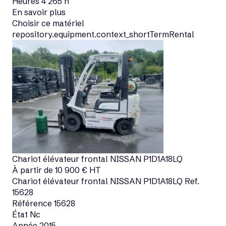
Heures
4 265 h
En savoir plus
Choisir ce matériel
repository.equipment.context_shortTermRental
Chariot élévateur frontal
NISSAN
P1D1A18LQ
À partir de
10 900
€
HT
Chariot élévateur frontal
NISSAN
P1D1A18LQ
Ref.
15628
Référence
15628
État
Nc
Année
2015