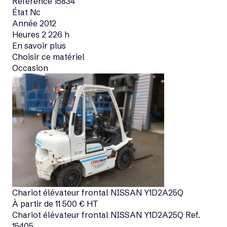
Référence
15834
État
Nc
Année
2012
Heures
2 226 h
En savoir plus
Choisir ce matériel
Occasion
Chariot élévateur frontal
NISSAN
Y1D2A25Q
À partir de
11 500
€
HT
Chariot élévateur frontal
NISSAN
Y1D2A25Q
Ref.
15405