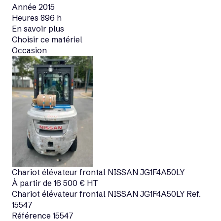
Année
2015
Heures
896 h
En savoir plus
Choisir ce matériel
Occasion
Voir matériel neuf
Occasion
Chariot élévateur frontal
NISSAN
JG1F4A50LY
À partir de
16 500
€
HT
Chariot élévateur frontal
NISSAN
JG1F4A50LY
Ref.
15547
Référence
15547